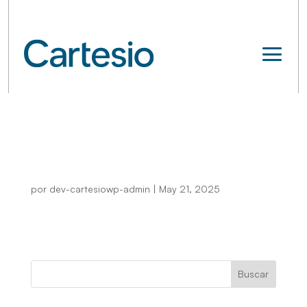
Canal interno de
Denuncias (Procedimiento)
por
dev-cartesiowp-admin
|
May 21, 2025
Buscar