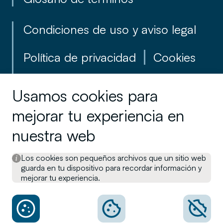
Condiciones de uso y aviso legal
Política de privacidad
Cookies
Reglamento para la defensa del
Usamos cookies para
cliente
mejorar tu experiencia en
Información en materia de
nuestra web
sostenibilidad
Los cookies son pequeños archivos que un sitio web
guarda en tu dispositivo para recordar información y
Canal interno de Denuncias
mejorar tu experiencia.
Otra información legal