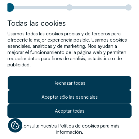
clientes@cartesio.com
Todas las cookies
(+34) 91 310 62 40
Usamos todas las cookies propias y de terceros para
Gta. de Rubén Darío 3, 28010
ofrecerte la mejor experiencia posible. Usamos cookies
Madrid
esenciales, analíticas y de marketing. Nos ayudan a
mejorar el funcionamiento de la página web y permiten
recopilar datos para fines de análisis, estadístico o de
publicidad.
Rechazar todas
Aceptar sólo las esenciales
© 2025 Cartesio Inversiones, SGIIC, S.A. Todos
Aceptar todas
los derechos reservados.
Consulta nuestra
Nº de registro CNMV: 221
Política de cookies
para más
información.