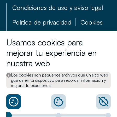
Condiciones de uso y aviso legal
Política de privacidad
Cookies
Reglamento para la defensa del
Usamos cookies para
cliente
mejorar tu experiencia en
Información en materia de
nuestra web
sostenibilidad
Los cookies son pequeños archivos que un sitio web
guarda en tu dispositivo para recordar información y
Canal interno de Denuncias
mejorar tu experiencia.
Otra información legal