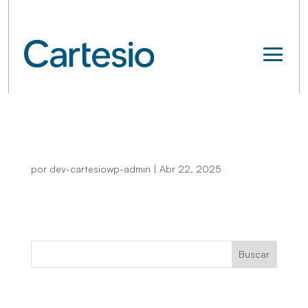
DFI Cartesio X (Cartesio X)
por
dev-cartesiowp-admin
|
Abr 22, 2025
Buscar
Recent Posts