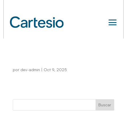
Income_Z_Anexo1_EN
por
dev-admin
|
Oct 9, 2025
Buscar
Recent Posts