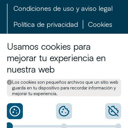
Condiciones de uso y aviso legal
Política de privacidad
Cookies
Reglamento para la defensa del
Usamos cookies para
cliente
mejorar tu experiencia en
Información en materia de
nuestra web
sostenibilidad
Los cookies son pequeños archivos que un sitio web
guarda en tu dispositivo para recordar información y
Canal interno de Denuncias
mejorar tu experiencia.
Otra información legal