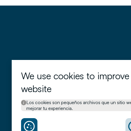
We use cookies to improve
C
website
About Cartesio
C
Los cookies son pequeños archivos que un sitio we
How we invest
mejorar tu experiencia.
C
News and ideas
E