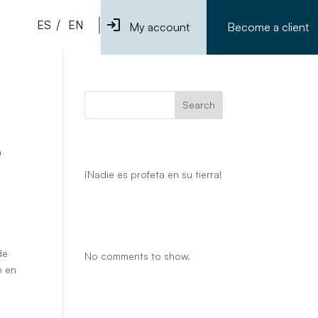
ES
EN
My account
Become a client
Search
Recent Posts
a
¡Nadie es profeta en su tierra!
Recent
Comments
de
No comments to show.
o en