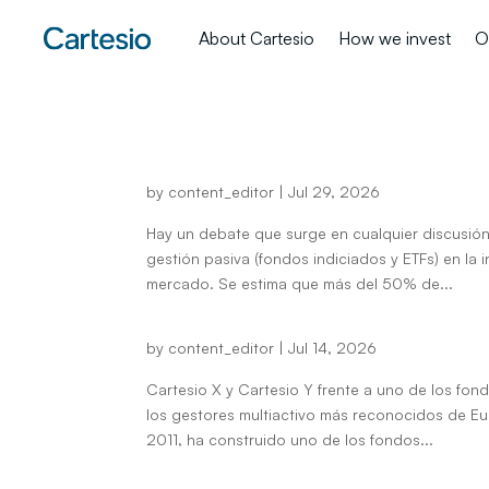
About Cartesio
How we invest
O
Conviviendo con la indexac
by
content_editor
|
Jul 29, 2026
Hay un debate que surge en cualquier discusión 
gestión pasiva (fondos indiciados y ETFs) en la 
mercado. Se estima que más del 50% de...
¡Nadie es profeta en su tier
by
content_editor
|
Jul 14, 2026
Cartesio X y Cartesio Y frente a uno de los fo
los gestores multiactivo más reconocidos de E
2011, ha construido uno de los fondos...
Un clásico – Las 10 reglas 