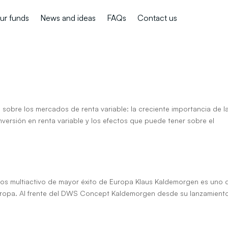
ur funds
News and ideas
FAQs
Contact us
ión sin matar al mensajero…
sobre los mercados de renta variable: la creciente importancia de l
inversión en renta variable y los efectos que puede tener sobre el
ra!
ndos multiactivo de mayor éxito de Europa Klaus Kaldemorgen es uno 
uropa. Al frente del DWS Concept Kaldemorgen desde su lanzamient
de Bob Farrell