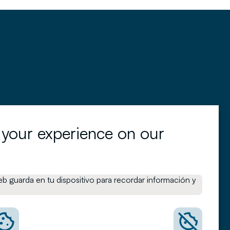
 your experience on our
artesio Y
Become a client
artesio X
b guarda en tu dispositivo para recordar información y
My account
artesio
quity
Formularios para