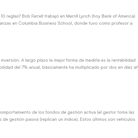
0 reglas? Bob Farrell trabajó en Merrill Lynch (hoy Bank of America)
nanzas en Columbia Business School, donde tuvo como profesor a
idad, también el riesgo
nversión. A largo plazo la mejor forma de medirla es la rentabilidad
bilidad del 7% anual, básicamente ha multiplicado por dos en diez a
stión activa y pasiva: Cartesio es
omportamiento de los fondos de gestión activa (el gestor toma las
 de gestión pasiva (replican un índice). Estos últimos son vehículos