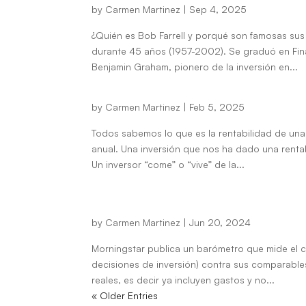
by
Carmen Martinez
|
Sep 4, 2025
¿Quién es Bob Farrell y porqué son famosas sus 1
durante 45 años (1957-2002). Se graduó en Fi
Benjamin Graham, pionero de la inversión en...
No sólo importa la rentabil
by
Carmen Martinez
|
Feb 5, 2025
Todos sabemos lo que es la rentabilidad de una i
anual. Una inversión que nos ha dado una renta
Un inversor “come” o “vive” de la...
Barómetro Morningstar en ge
diferente.
by
Carmen Martinez
|
Jun 20, 2024
Morningstar publica un barómetro que mide el c
decisiones de inversión) contra sus comparables
reales, es decir ya incluyen gastos y no...
« Older Entries