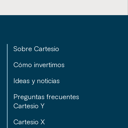
Explora más ideas y noticias
de Cartesio.
Sobre Cartesio
Cómo invertimos
Ideas y noticias
Preguntas frecuentes
Cartesio Y
Da el primer paso y hazte
Cartesio X