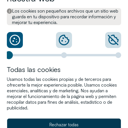
Reglamento para la defensa del
Los cookies son pequeños archivos que un sitio web
cliente
guarda en tu dispositivo para recordar información y
mejorar tu experiencia.
Información en materia de
sostenibilidad
Canal interno de Denuncias
Todas las cookies
Otra información legal
Usamos todas las cookies propias y de terceros para
ofrecerte la mejor experiencia posible. Usamos cookies
esenciales, analíticas y de marketing. Nos ayudan a
mejorar el funcionamiento de la página web y permiten
clientes@cartesio.com
recopilar datos para fines de análisis, estadístico o de
(+34) 91 310 62 40
publicidad.
Gta. de Rubén Darío 3, 28010
Rechazar todas
Madrid