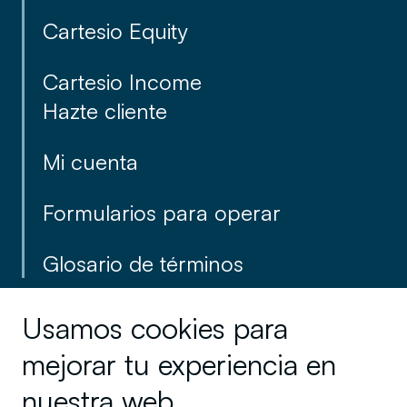
cliente de forma rápida y
Cartesio Equity
sencilla online.
Cartesio Income
Hazte cliente
Mi cuenta
Formularios para operar
Glosario de términos
Condiciones de uso y aviso legal
Usamos cookies para
mejorar tu experiencia en
Política de privacidad
Cookies
nuestra web