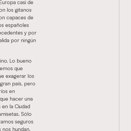
Europa casi de
on los gitanos
 son capaces de
los españoles
recedentes y por
lida por ningún
vino. Lo bueno
enemos que
e exagerar los
 gran país, pero
ríos en
 que hacer una
 en la Ciudad
amisetas. Sólo
stamos seguros
s nos hundan.