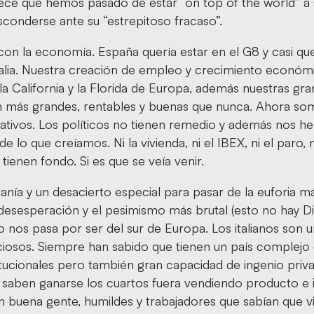
ce que hemos pasado de estar “on top of the world” a s
sconderse ante su “estrepitoso fracaso”.
on la economía. España quería estar en el G8 y casi qu
talia. Nuestra creación de empleo y crecimiento económ
a California y la Florida de Europa, además nuestras gr
 más grandes, rentables y buenas que nunca. Ahora so
liativos. Los políticos no tienen remedio y además nos 
 lo que creíamos. Ni la vivienda, ni el IBEX, ni el paro, ni
tienen fondo. Si es que se veía venir.
ía y un desacierto especial para pasar de la euforia má
 desesperación y el pesimismo más brutal (esto no hay D
no nos pasa por ser del sur de Europa. Los italianos son 
ciosos. Siempre han sabido que tienen un país complejo
titucionales pero también gran capacidad de ingenio priv
 saben ganarse los cuartos fuera vendiendo producto e
 buena gente, humildes y trabajadores que sabían que vi