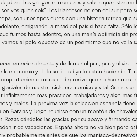
 dejaban. Los griegos son un caos y saben que están en 
ser vos quien sois”. Los irlandeses no son del sur pero s
ropa, son unos tipos duros con una historia tétrica que
adelante, emigrando la mitad del país si hace falta. Sólo 
que fuimos hasta adentro, en una manía optimista sin p
 vamos al polo opuesto de un pesimismo que no ve la sa
recer emocionalmente y de llamar al pan, pan y al vino, 
e la economía y de la sociedad ya lo están haciendo. T
 comportamiento maniaco depresivo que no hace más qu
y glaciales de nuestro ciclo económico y vital. Somos un
 infinitamente más prácticos, trabajadores y algo más f
s y malos. La próxima vez la selección española tiene
 en Barajas y luego reunirse con un montón de chavales
s Rozas dándoles las gracias por su apoyo y firmando c
eden ir de vacaciones. España ahora no va bien pero e
or y probablemente antes de que los maníaco-depresivo