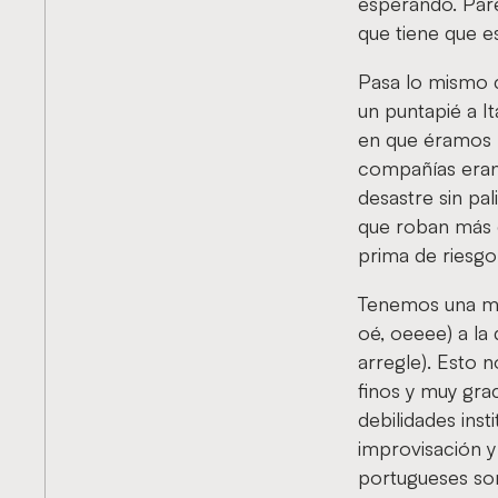
esperando. Pare
que tiene que e
Pasa lo mismo c
un puntapié a I
en que éramos l
compañías eran
desastre sin pa
que roban más de
prima de riesgo 
Tenemos una man
oé, oeeee) a la
arregle). Esto 
finos y muy gra
debilidades ins
improvisación y
portugueses son