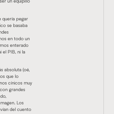
er un equipillo
e quería pegar
ico se basaba
andes
mos en todo un
hemos enterado
 el PIB, ni la
s absoluta (oé,
ios que lo
unos cínicos muy
 con grandes
ado,
 imagen. Los
vían del cuento