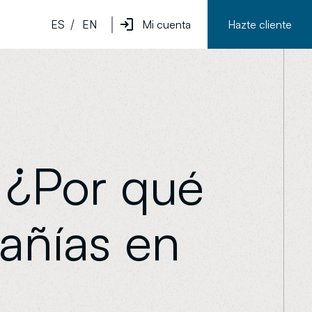
ES
EN
Mi cuenta
Hazte cliente
 ¿Por qué
añías en