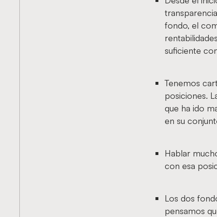
Desde el inic
transparencia
fondo, el com
rentabilidade
suficiente co
Tenemos carte
posiciones. L
que ha ido m
en su conjunt
Hablar mucho 
con esa posi
Los dos fondo
pensamos que 