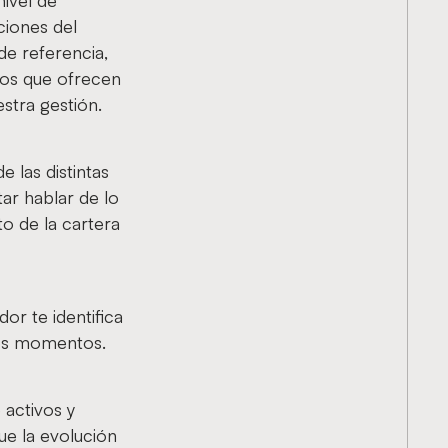
nivel de
ciones del
de referencia,
emos que ofrecen
stra gestión.
 las distintas
tar hablar de lo
o de la cartera
or te identifica
tos momentos.
 activos y
ue la evolución