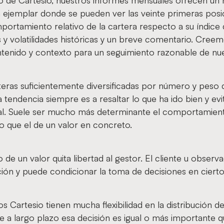
io de Cartesio, nuestros informes mensuales ofrecen un 
 ejemplar donde se pueden ver las veinte primeras posi
portamiento relativo de la cartera respecto a su índice 
s y volatilidades históricas y un breve comentario. Cre
ntenido y contexto para un seguimiento razonable de nue
ras suficientemente diversificadas por número y peso de
a tendencia siempre es a resaltar lo que ha ido bien y evi
al. Suele ser mucho más determinante el comportamient
o que el de un valor en concreto.
de un valor quita libertad al gestor. El cliente u observad
ción y puede condicionar la toma de decisiones en cier
s Cartesio tienen mucha flexibilidad en la distribución de
a largo plazo esa decisión es igual o más importante q