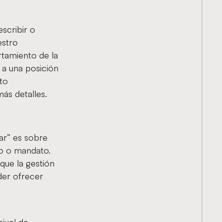
scribir o
estro
rtamiento de la
 a una posición
to
ás detalles.
ar” es sobre
do o mandato.
que la gestión
der ofrecer