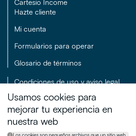
Cartesio Income
Hazte cliente
Mi cuenta
Formularios para operar
Glosario de términos
Condiciones de uso y aviso legal
Usamos cookies para
Política de privacidad
Cookies
mejorar tu experiencia en
Reglamento para la defensa del
nuestra web
cliente
Los cookies son pequeños archivos que un sitio web