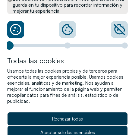
guarda en tu dispositivo para recordar información y
Información en materia de
mejorar tu experiencia.
sostenibilidad
Canal interno de Denuncias
Otra información legal
Todas las cookies
Usamos todas las cookies propias y de terceros para
ofrecerte la mejor experiencia posible. Usamos cookies
clientes@cartesio.com
esenciales, analíticas y de marketing. Nos ayudan a
(+34) 91 310 62 40
mejorar el funcionamiento de la página web y permiten
recopilar datos para fines de análisis, estadístico o de
Gta. de Rubén Darío 3, 28010
publicidad.
Madrid
Rechazar todas
Aceptar sólo las esenciales